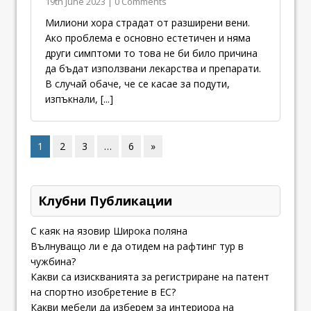
19th June 2023 | 0 Comments
Милиони хора страдат от разширени вени.
Ако проблема е основно естетичен и няма
други симптоми то това не би било причина
да бъдат използвани лекарства и препарати.
В случай обаче, че се касае за подути,
изпъкнали,
[...]
1
2
3
…
6
»
Клубни Публикации
С каяк на язовир Широка поляна
Вълнуващо ли е да отидем на рафтинг тур в
чужбина?
Какви са изискванията за регистриране на патент
на спортно изобретение в ЕС?
Какви мебели да изберем за интериора на