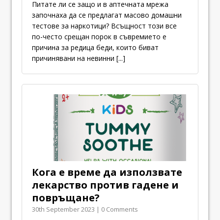
Питате ли се защо и в аптечната мрежа
започнаха да се предлагат масово домашни
тестове за наркотици? Всъщност този все
по-често срещан порок в съвремието е
причина за редица беди, които биват
причинявани на невинни
[...]
Кога е време да използвате
лекарство против гадене и
повръщане?
30th September 2023 | 0 Comments