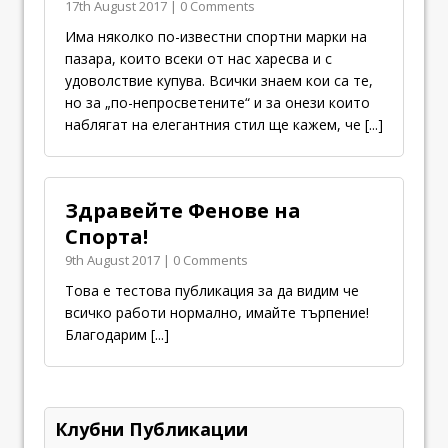
17th August 2017 | 0 Comments
Има няколко по-известни спортни марки на
пазара, които всеки от нас харесва и с
удоволствие купува. Всички знаем кои са те,
но за „по-непросветените“ и за онези които
наблягат на елегантния стил ще кажем, че
[...]
Здравейте Фенове на
Спорта!
9th August 2017 | 0 Comments
Това е тестова публикация за да видим че
всичко работи нормално, имайте търпение!
Благодарим
[...]
Клубни Публикации