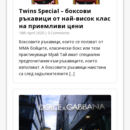
Twins Special – боксови
ръкавици от най-висок клас
на приемливи цени
16th April 2020 | 0 Comments
Боксовите ръкавици, които се ползват от
ММА бойците, класически бокс или тези
практикуващи Муай Тай имат специални
предпочитания към ръкавиците, които
използват. А боксовите ръкавици наистина
са след задължителните
[...]