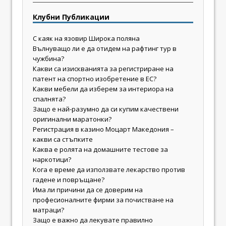
Клубни Публикации
С каяк на язовир Широка поляна
Вълнуващо ли е да отидем на рафтинг тур в
чужбина?
Какви са изискванията за регистриране на
патент на спортно изобретение в ЕС?
Какви мебели да изберем за интериора на
спалнята?
Защо е най-разумно да си купим качествени
оригинални маратонки?
Регистрация в казино Моцарт Македония –
какви са стъпките
Каква е ролята на домашните тестове за
наркотици?
Кога е време да използвате лекарство против
гадене и повръщане?
Има ли причини да се доверим на
професионалните фирми за почистване на
матраци?
Защо е важно да лекувате правилно