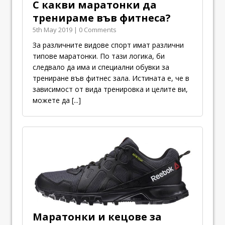
С какви маратонки да
тренираме във фитнеса?
5th May 2019 | 0 Comments
За различните видове спорт имат различни
типове маратонки. По тази логика, би
следвало да има и специални обувки за
трениране във фитнес зала. Истината е, че в
зависимост от вида тренировка и целите ви,
можете да
[...]
Маратонки и кецове за