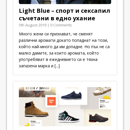
Light Blue – спорт и сексапил
съчетани в едно ухание
5th August 2019 | 0 Comments
Много жени си признават, че сменят
различни аромати докато попаднат на този,
който най-много да им допадне. Но пък не са
малко дамите, за които аромата, който
употребяват в ежедневието си е тяхна
запазена марка и
[...]