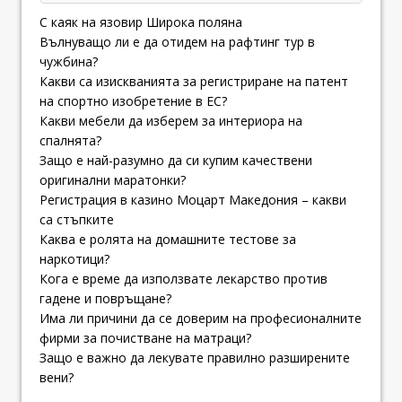
С каяк на язовир Широка поляна
Вълнуващо ли е да отидем на рафтинг тур в
чужбина?
Какви са изискванията за регистриране на патент
на спортно изобретение в ЕС?
Какви мебели да изберем за интериора на
спалнята?
Защо е най-разумно да си купим качествени
оригинални маратонки?
Регистрация в казино Моцарт Македония – какви
са стъпките
Каква е ролята на домашните тестове за
наркотици?
Кога е време да използвате лекарство против
гадене и повръщане?
Има ли причини да се доверим на професионалните
фирми за почистване на матраци?
Защо е важно да лекувате правилно разширените
вени?