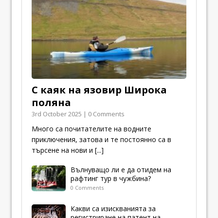
С каяк на язовир Широка
поляна
3rd October 2025 | 0 Comments
Много са почитателите на водните
приключения, затова и те постоянно са в
търсене на нови и
[...]
Вълнуващо ли е да отидем на
рафтинг тур в чужбина?
0 Comments
Какви са изискванията за
регистриране на патент на