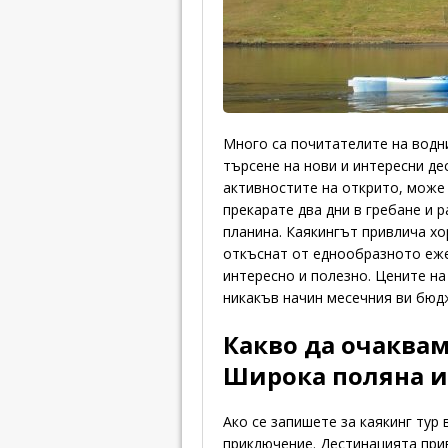
Много са почитателите на водни
търсене на нови и интересни де
активностите на открито, може
прекарате два дни в гребане и 
планина. Каякингът привлича хо
откъснат от еднообразното еже
интересно и полезно. Цените на
никакъв начин месечния ви бюд
Какво да очаквам
Широка поляна и
Ако се запишете за каякинг тур
приключение. Дестинацията прив