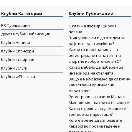
Клубни Категории
Клубни Публикации
PR Публикации
С каяк на язовир Широка
поляна
Други Клубни Публикации
Вълнуващо ли е да отидем на
Клубни Новини
рафтинг тур в чужбина?
Какви са изискванията за
Клубни Спонсори
регистриране на патент на
Клубни събирания
спортно изобретение в ЕС?
Какви мебели да изберем за
Клубни услуги
интериора на спалнята?
Клубни ФЕН стоки
Защо е най-разумно да си купим
качествени оригинални
маратонки?
Регистрация в казино Моцарт
Македония – какви са стъпките
Каква е ролята на домашните
тестове за наркотици?
Кога е време да използвате
лекарство против гадене и
повръщане?