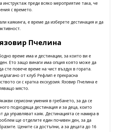
 инструктаж преди всяко мероприятие така, че
ения с времето.
али каякинга, е време да изберете дестинация и да
активност.
язовир Пчелина
бодно време има и дестинации, за които ви е
ден. Ето защо винаги има опция която може да
да сте повече време на чист въздух в гората.
едлагано от клуб Рефлип е прекрасна
твото си с кратка екскурзия. Язовир Пчелина е
ляващо място.
якакви сериозни умения в гребането, за да се
ного подходяща дестинация и за деца, които
ат да управляват каяк. Дестинацията се намира в
роблем ще отделите един почивен ден, за да
бразите. Цените са достъпни, а за децата до 16