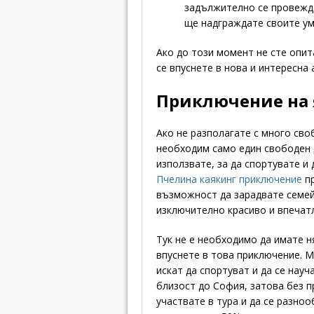
задължително се провежда
ще надграждате своите ум
Ако до този момент не сте опит
се впуснете в нова и интересна 
Приключение на 
Ако не разполагате с много сво
необходим само един свободен 
използвате, за да спортувате и 
Пчелина каякинг приключение
пр
възможност да зарадвате семейс
изключително красиво и впечат
Тук не е необходимо да имате н
впуснете в това приключение. М
искат да спортуват и да се науч
близост до София, затова без п
участвате в тура и да се разноо