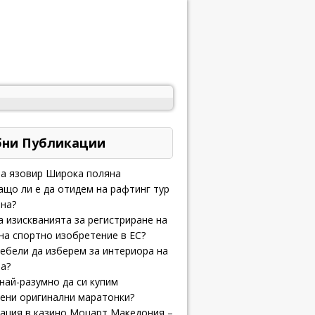
бни Публикации
на язовир Широка поляна
що ли е да отидем на рафтинг тур
на?
а изискванията за регистриране на
на спортно изобретение в ЕС?
ебели да изберем за интериора на
а?
най-разумно да си купим
ени оригинални маратонки?
ация в казино Моцарт Македония –