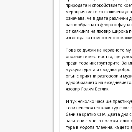
природата и спокойствието коет
мероприятието са включени два
означава, че в двата различни д
разнообразната флора и фауна 
от каякинга на язовир Широка п
изглежда като множество малки
Това се дължи на неравното му
опознаете местността, ще усвои
преди това инструкторите. Зани
мускулатурата и създава добро
огън с приятни разговори и муз
еднообразието на ежедневието. 
язовир Голям Беглик.
И тук няколко часа ще практику
този невероятен каяк тур е вк
бани за кратко СПА. Двата дни
наситени с много положителни е
тура в Родопа планина, където в