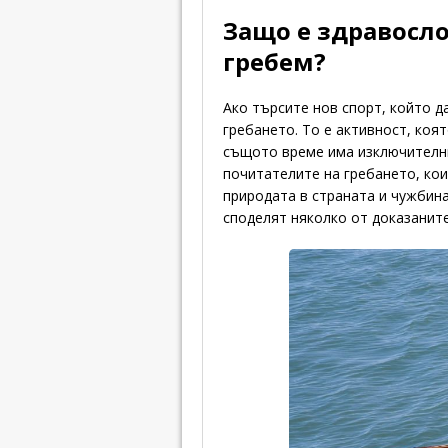
Защо е здравосло
гребем?
Ако търсите нов спорт, който 
гребането. То е активност, коят
същото време има изключителни
почитателите на гребането, ко
природата в страната и чужбин
споделят няколко от доказаните