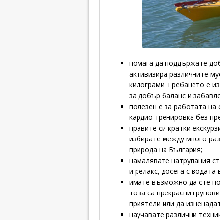
помага да поддържате до
активизира различните му
килограми. Гребането е и
за добър баланс и забавле
полезен е за работата на
кардио тренировка без пр
правите си кратки екскур
избирате между много раз
природа на България;
намалявате натрупания ст
и релакс, досега с водата 
имате възможно да сте по
това са прекрасни групови
приятели или да изненада
научавате различни техник