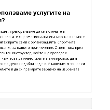
зползваме услугите на
и?
якинг, препоръчваме да се включите в
азполагате с професионална екипировка и нямате
ангажирате сами с организацията. Спортните
всичко за вашето приключение. Освен това през
опитен инструктор, който ще проведе и
към това да инвестирате в екипировка, да я
ате с други подобни задачи. Вълнението за вас си
ребете и да си прекарате забавно на избраната