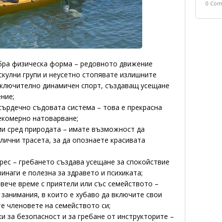
0 Co
бра физическа форма – редовното движение
скулни групи и неусетно стопявате излишните
зключително динамичен спорт, създаващ усещане
ние;
 сърдечно съдовата система – това е прекрасна
екомерно натоварване;
зии сред природата – имате възможност да
лични трасета, за да опознаете красивата
рес – гребането създава усещане за спокойствие
винаги е полезна за здравето и психиката;
вече време с приятели или със семейството –
 занимания, в които е хубаво да включите свои
те членовете на семейството си;
и за безопасност и за гребане от инструкторите –