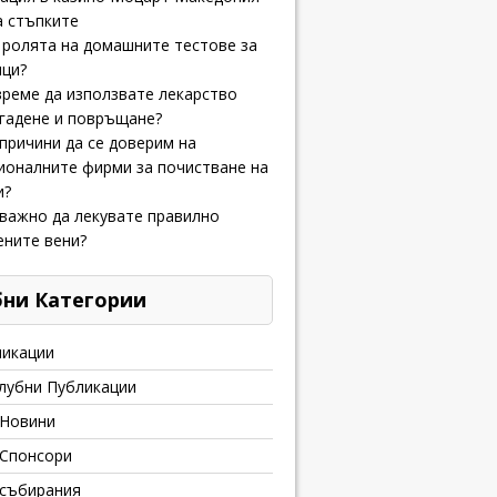
а стъпките
 ролята на домашните тестове за
ици?
време да използвате лекарство
гадене и повръщане?
причини да се доверим на
ионалните фирми за почистване на
и?
важно да лекувате правилно
ените вени?
бни Категории
ликации
лубни Публикации
 Новини
 Спонсори
 събирания