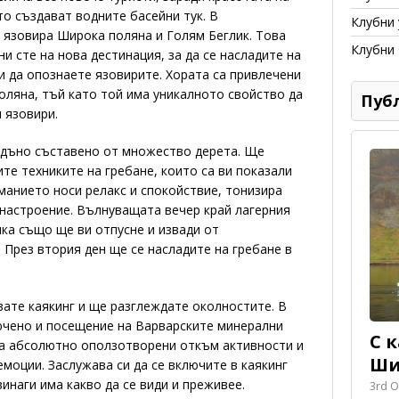
о създават водните басейни тук. В
Клубни 
 язовира Широка поляна и Голям Беглик. Това
Клубни
ни сте на нова дестинация, за да се насладите на
и да опознаете язовирите. Хората са привлечени
оляна, тъй като той има уникалното свойство да
Пуб
 язовири.
 дъно съставено от множество дерета. Ще
те техниките на гребане, които са ви показали
манието носи релакс и спокойствие, тонизира
 настроение. Вълнуващата вечер край лагерния
ика също ще ви отпусне и извади от
През втория ден ще се насладите на гребане в
вате каякинг и ще разглеждате околностите. В
лючено и посещение на Варварските минерални
С 
 са абсолютно оползотворени откъм активности и
Ши
моции. Заслужава си да се включите в каякинг
инаги има какво да се види и преживее.
3rd O