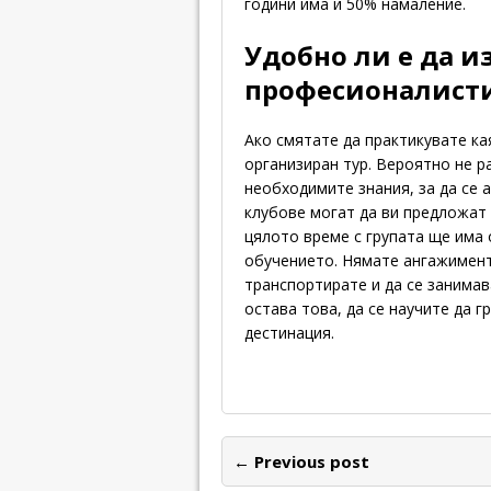
години има и 50% намаление.
Удобно ли е да и
професионалист
Ако смятате да практикувате ка
организиран тур. Вероятно не р
необходимите знания, за да се 
клубове могат да ви предложат 
цялото време с групата ще има 
обучението. Нямате ангажимент 
транспортирате и да се занимав
остава това, да се научите да г
дестинация.
← Previous post