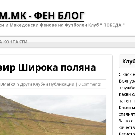
M.MK - ФЕН БЛОГ
ки и Македонски фенове на Футболен Клуб " ПОБЕДА "
А КОНТАКТИ
Клу
овир Широка поляна
С каяк 
Вълнува
eDMafk9
in
Други Клубни Публикации
| 0 Comments
в чужби
Какви с
патент 
Какви м
спалнят
Защо е 
качеств
Регистр