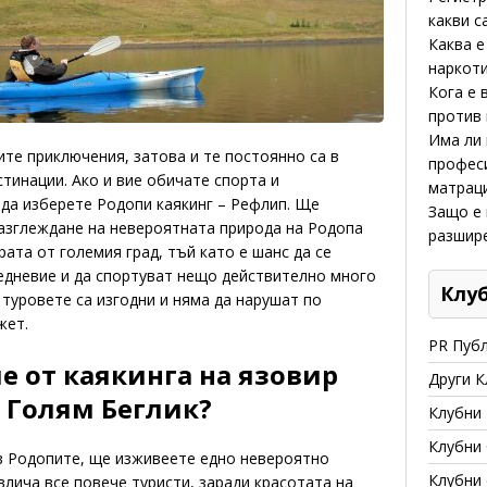
какви с
Каква е
наркот
Кога е 
против 
Има ли 
те приключения, затова и те постоянно са в
профес
стинации. Ако и вие обичате спорта и
матрац
 да изберете Родопи каякинг – Рефлип. Ще
Защо е 
разглеждане на невероятната природа на Родопа
разшир
рата от големия град, тъй като е шанс да се
дневие и да спортуват нещо действително много
Клу
 туровете са изгодни и няма да нарушат по
жет.
PR Пуб
е от каякинга на язовир
Други К
 Голям Беглик?
Клубни
Клубни
 в Родопите, ще изживеете едно невероятно
Клубни
лича все повече туристи, заради красотата на