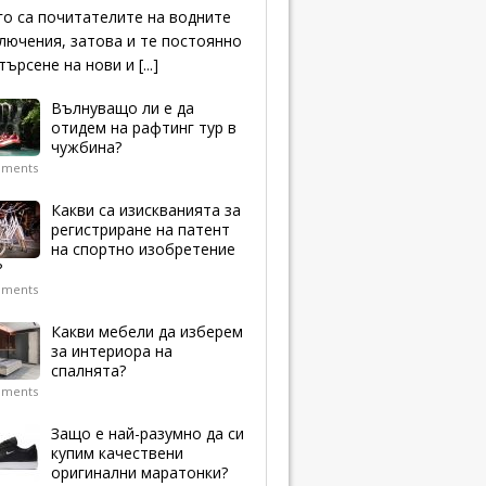
о са почитателите на водните
лючения, затова и те постоянно
 търсене на нови и
[...]
Вълнуващо ли е да
отидем на рафтинг тур в
чужбина?
mments
Какви са изискванията за
регистриране на патент
на спортно изобретение
?
mments
Какви мебели да изберем
за интериора на
спалнята?
mments
Защо е най-разумно да си
купим качествени
оригинални маратонки?