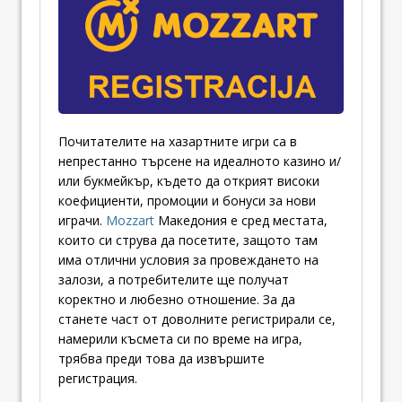
Почитателите на хазартните игри са в
непрестанно търсене на идеалното казино и/
или букмейкър, където да открият високи
коефициенти, промоции и бонуси за нови
играчи.
Mozzart
Македония е сред местата,
които си струва да посетите, защото там
има отлични условия за провеждането на
залози, а потребителите ще получат
коректно и любезно отношение. За да
станете част от доволните регистрирали се,
намерили късмета си по време на игра,
трябва преди това да извършите
регистрация.