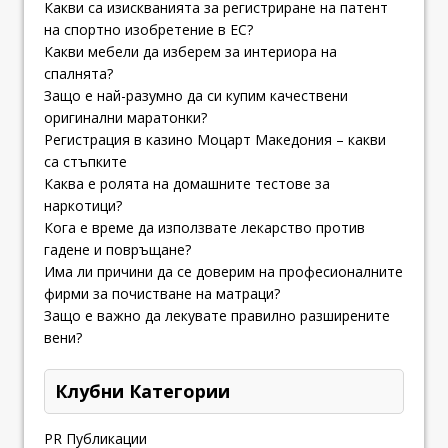
Какви са изискванията за регистриране на патент
на спортно изобретение в ЕС?
Какви мебели да изберем за интериора на
спалнята?
Защо е най-разумно да си купим качествени
оригинални маратонки?
Регистрация в казино Моцарт Македония – какви
са стъпките
Каква е ролята на домашните тестове за
наркотици?
Кога е време да използвате лекарство против
гадене и повръщане?
Има ли причини да се доверим на професионалните
фирми за почистване на матраци?
Защо е важно да лекувате правилно разширените
вени?
Клубни Категории
PR Публикации