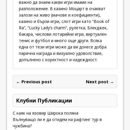
важно да знаем какви игри имаме на
разположение. В казино Моцарт в очакват
залози на живо (мачове и коефициенти),
казино и бързи игри, слот игри като “Book of
Ra”, “Lucky Lady’s charm”, рулетка, Блекджек,
бакара, числови лотарийни игри, виртуален
тенис и футбол и много още други. Всяка
една от тези игри може да ви донесе добра
парична награда и визуално удоволствие,
допълнено с коректност и надеждност.
← Previous post
Next post →
Клубни Публикации
С каяк на язовир Широка поляна
Вълнуващо ли е да отидем на рафтинг тур в
чужбина?