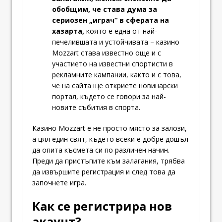
обобщим, че става дума за
сериозен „играч“ в сферата на
хазарта,
която е една от най-
печелившата и устойчивата – казино
Mozzart става известно още и с
участието на известни спортисти в
рекламните кампании, както и с това,
че на сайта ще откриете новинарски
портал, където се говори за най-
новите събития в спорта.
Казино Mozzart е не просто място за залози,
а цял един свят, където всеки е добре дошъл
да опита късмета си по различен начин.
Преди да пристъпите към залагания, трябва
да извършите регистрация и след това да
започнете игра.
Как се регистрира нов
акаунт?