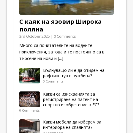
С каяк на язовир Широка
поляна
3rd October 2025 | 0 Comments
Много са почитателите на водните
приключения, затова и те постоянно са в
търсене на нови и
[...]
Вълнуващо ли е да отидем на
рафтинг тур в чужбина?
0 Comments
Какви са изискванията за
регистриране на патент на
спортно изобретение в ЕС?
0 Comments
Какви мебели да изберем за
интериора на спалнята?
0 Comments