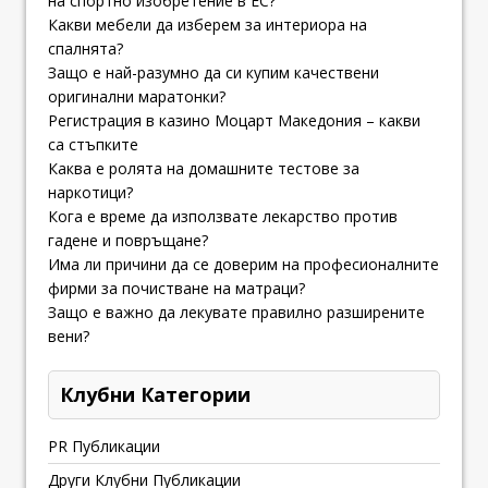
на спортно изобретение в ЕС?
Какви мебели да изберем за интериора на
спалнята?
Защо е най-разумно да си купим качествени
оригинални маратонки?
Регистрация в казино Моцарт Македония – какви
са стъпките
Каква е ролята на домашните тестове за
наркотици?
Кога е време да използвате лекарство против
гадене и повръщане?
Има ли причини да се доверим на професионалните
фирми за почистване на матраци?
Защо е важно да лекувате правилно разширените
вени?
Клубни Категории
PR Публикации
Други Клубни Публикации