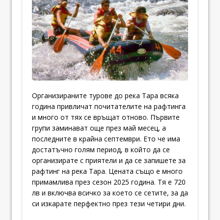
Организираните турове до река Тара всяка
година привличат почитателите на рафтинга
и много от тях се връщат отново. Първите
групи заминават още през май месец, а
последните в крайна септември. Ето че има
достатъчно голям период, в който да се
организирате с приятели и да се запишете за
рафтинг на река Тара. Цената също е много
примамлива през сезон 2025 година. Тя е 720
лв и включва всичко за което се сетите, за да
си изкарате перфектно през тези четири дни.