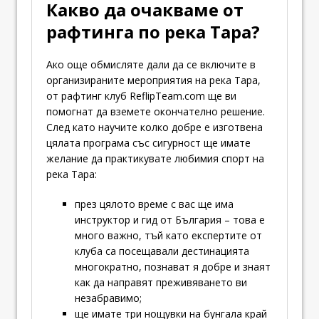
Какво да очакваме от
рафтинга по река Тара?
Ако още обмисляте дали да се включите в
организираните мероприятия на река Тара,
от рафтинг клуб ReflipTeam.com ще ви
помогнат да вземете окончателно решение.
След като научите колко добре е изготвена
цялата програма със сигурност ще имате
желание да практикувате любимия спорт на
река Тара:
през цялото време с вас ще има
инструктор и гид от България – това е
много важно, тъй като експертите от
клуба са посещавали дестинацията
многократно, познават я добре и знаят
как да направят преживяването ви
незабравимо;
ще имате три нощувки на бунгала край