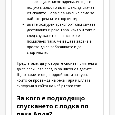
– търсещите висок адреналин ще го
получат, защото имат шанс да скачат
от скалите. Това е занимание само за
най-екстремните спортисти;
имате осигурен транспорт към самата
дестинация и река Тара, както и такъв
след спускането – за всичко е
помислено така, че вашата задача е
просто да се забавлявате и да
спортувате.
Предлагаме, да уговорите своите приятели и
да се запишете заедно за някоя от датите.
Ще откриете още подробности за тура,
който се провежда на река Тара и цялата
екскурзия в сайта на ReflipTeam.com.
За кого е подходящо
спускането с лодка по
река Арда?