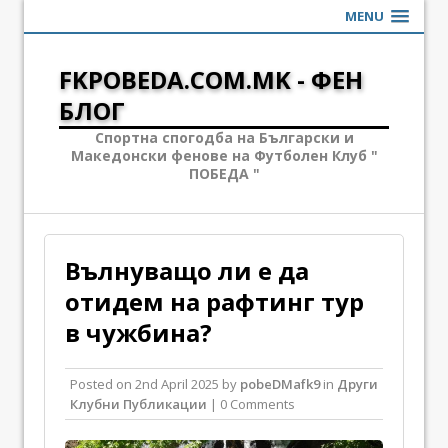
MENU
FKPOBEDA.COM.MK - ФЕН
БЛОГ
Спортна спогодба на Български и
Македонски фенове на Футболен Клуб "
ПОБЕДА "
Вълнуващо ли е да
отидем на рафтинг тур
в чужбина?
Posted on
2nd April 2025
by
pobeDMafk9
in
Други
Клубни Публикации
| 0 Comments