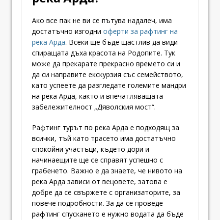
Ако все пак не ви се пътува надалеч, има
достатъчно изгодни
оферти за рафтинг на
река Арда
. Всеки ще бъде щастлив да види
спиращата дъха красота на Родопите. Тук
може да прекарате прекрасно времето си и
да си направите екскурзия със семейството,
като успеете да разгледате големите мандри
на река Арда, както и впечатляващата
забележителност „Дяволския мост“.
Рафтинг турът по река Арда е подходящ за
всички, тъй като трасето има достатъчно
спокойни участъци, където дори и
начинаещите ще се справят успешно с
грабенето. Важно е да знаете, че нивото на
река Арда зависи от вецовете, затова е
добре да се свържете с организаторите, за
повече подробности. За да се проведе
рафтинг спускането е нужно водата да бъде