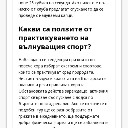
поне 25 кубика на секунда. Ако нивото е по-
ниско от клуба предлагат спускането да се
проведе с надуваеми каяци.
Какви са ползите от
практикуването на
вълнуващия спорт?
Наблюдава се тенденция при която все
повече хора избират екстремни спортове,
които се практикуват сред природата.
Чистият въздух и красотата на българските
планини и реки привличат хората.
Обстановката действа зареждащо, активния
спорт свързан със пускане с лодка по
бързеите носи адреналин. Ако се включите в
подобен тур ще се разнообразите от
грижите в ежедневието, ще поддържате
добра физическа форма и ще се забавлявате