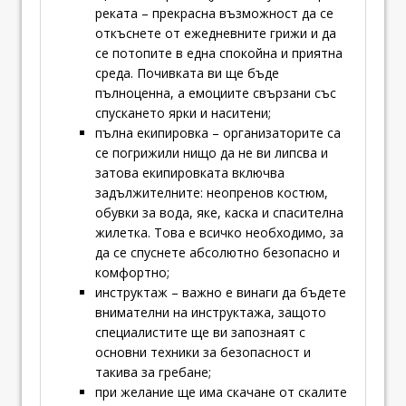
реката – прекрасна възможност да се
откъснете от ежедневните грижи и да
се потопите в една спокойна и приятна
среда. Почивката ви ще бъде
пълноценна, а емоциите свързани със
спускането ярки и наситени;
пълна екипировка – организаторите са
се погрижили нищо да не ви липсва и
затова екипировката включва
задължителните: неопренов костюм,
обувки за вода, яке, каска и спасителна
жилетка. Това е всичко необходимо, за
да се спуснете абсолютно безопасно и
комфортно;
инструктаж – важно е винаги да бъдете
внимателни на инструктажа, защото
специалистите ще ви запознаят с
основни техники за безопасност и
такива за гребане;
при желание ще има скачане от скалите