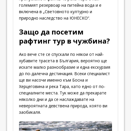
големият резервоар на питейна вода и е
включена в „Световното културно и
природно наследство на ЮНЕСКО“.
Защо да посетим
рафтинг тур в чужбина?
Ако вече сте се спускали по някои от най-
хубавите трасета в България, вероятно ще
искате малко разнообразие и една екскурзия
до по-далечна дестинация. Всеки специалист
ще ви насочи именно към Босна и
Херцеговина и река Тара, като едно от по-
специалните места. Тук може да прекарате
няколко дни и да се наслаждавате на
невероятната девствена природа, която ви
заобикаля.