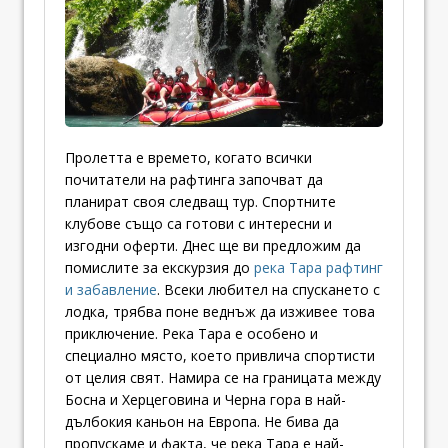
Пролетта е времето, когато всички
почитатели на рафтинга започват да
планират своя следващ тур. Спортните
клубове също са готови с интересни и
изгодни оферти. Днес ще ви предложим да
помислите за екскурзия до
река Тара рафтинг
и забавление
. Всеки любител на спускането с
лодка, трябва поне веднъж да изживее това
приключение. Река Тара е особено и
специално място, което привлича спортисти
от целия свят. Намира се на границата между
Босна и Херцеговина и Черна гора в най-
дълбокия каньон на Европа. Не бива да
пропускаме и факта, че река Тара е най-