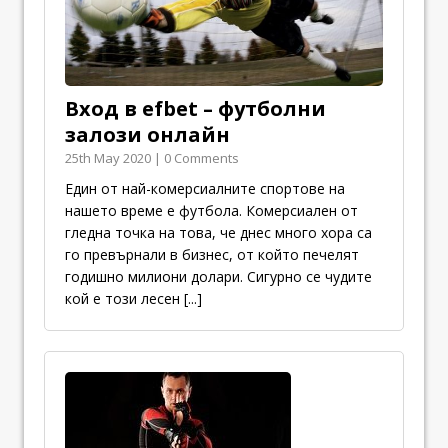
Вход в efbet – футболни
залози онлайн
25th May 2020 | 0 Comments
Един от най-комерсиалните спортове на
нашето време е футбола. Комерсиален от
гледна точка на това, че днес много хора са
го превърнали в бизнес, от който печелят
годишно милиони долари. Сигурно се чудите
кой е този лесен
[...]