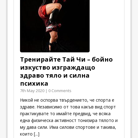
Тренирайте Тай Чи – бойно
изкуство изграждащо
здраво тяло и силна
психика
7th May 2020 | 0 Comments
Никой не оспорва твърдението, че спорта е
здраве. Независимо от това какъв вид спорт
практикувате то имайте предвид, че всяка
една физическа активност тонизира тялото и
му дава сили. Има силови спортове и такива,
които
[...]