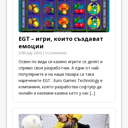
EGT – игри, които създават
емоции
27th July 2020 | 0 Comments
Освен по вида си казино игрите се делят и
спрямо своя разработчик. А едни от най-
популярните и на наши пазара са така
наречените EGT . Euro Games Technology е
компаниня, която разработва софтуер да
онлайн и наземни казина като у нас
[...]