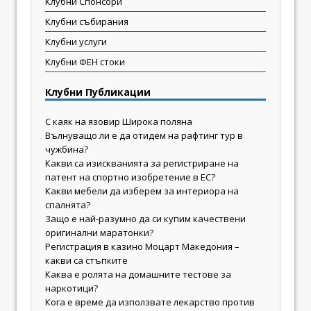
Клубни Спонсори
Клубни събирания
Клубни услуги
Клубни ФЕН стоки
Клубни Публикации
С каяк на язовир Широка поляна
Вълнуващо ли е да отидем на рафтинг тур в
чужбина?
Какви са изискванията за регистриране на
патент на спортно изобретение в ЕС?
Какви мебели да изберем за интериора на
спалнята?
Защо е най-разумно да си купим качествени
оригинални маратонки?
Регистрация в казино Моцарт Македония –
какви са стъпките
Каква е ролята на домашните тестове за
наркотици?
Кога е време да използвате лекарство против