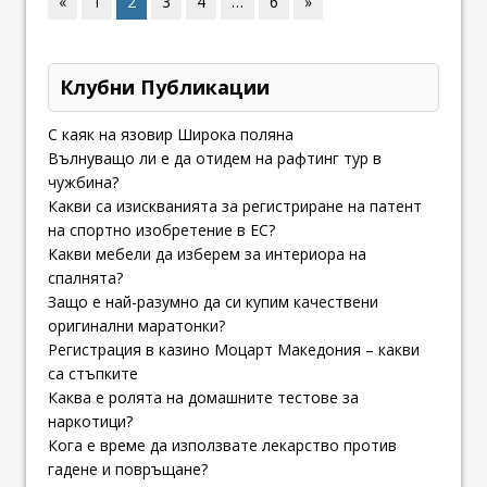
«
1
2
3
4
…
6
»
Клубни Публикации
С каяк на язовир Широка поляна
Вълнуващо ли е да отидем на рафтинг тур в
чужбина?
Какви са изискванията за регистриране на патент
на спортно изобретение в ЕС?
Какви мебели да изберем за интериора на
спалнята?
Защо е най-разумно да си купим качествени
оригинални маратонки?
Регистрация в казино Моцарт Македония – какви
са стъпките
Каква е ролята на домашните тестове за
наркотици?
Кога е време да използвате лекарство против
гадене и повръщане?