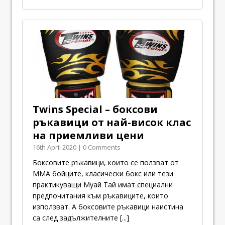
Twins Special – боксови
ръкавици от най-висок клас
на приемливи цени
16th April 2020 | 0 Comments
Боксовите ръкавици, които се ползват от
ММА бойците, класически бокс или тези
практикуващи Муай Тай имат специални
предпочитания към ръкавиците, които
използват. А боксовите ръкавици наистина
са след задължителните
[...]