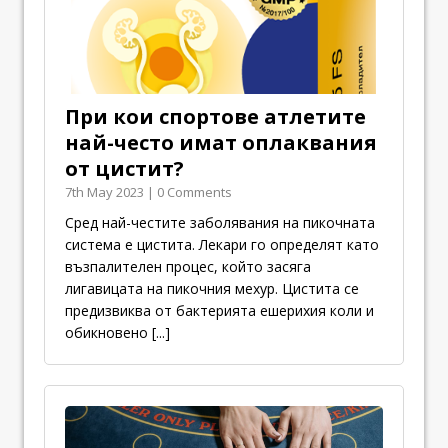
При кои спортове атлетите
най-често имат оплаквания
от цистит?
7th May 2023 | 0 Comments
Сред най-честите заболявания на пикочната
система е цистита. Лекари го определят като
възпалителен процес, който засяга
лигавицата на пикочния мехур. Цистита се
предизвиква от бактерията ешерихия коли и
обикновено
[...]