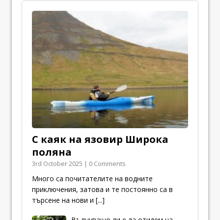
С каяк на язовир Широка
поляна
3rd October 2025 | 0 Comments
Много са почитателите на водните
приключения, затова и те постоянно са в
търсене на нови и
[...]
Вълнуващо ли е да отидем на