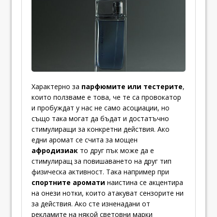
Характерно за
парфюмите или тестерите
,
които ползваме е това, че те са провокатор
и пробуждат у нас не само асоциации, но
също така могат да бъдат и достатъчно
стимулиращи за конкретни действия. Ако
едни аромат се счита за мощен
афродизиак
то друг пък може да е
стимулиращ за повишаването на друг тип
физическа активност. Така например при
спортните аромати
наистина се акцентира
на онези нотки, които атакуват сензорите ни
за действия. Ако сте изненадани от
рекламите на някой световни марки