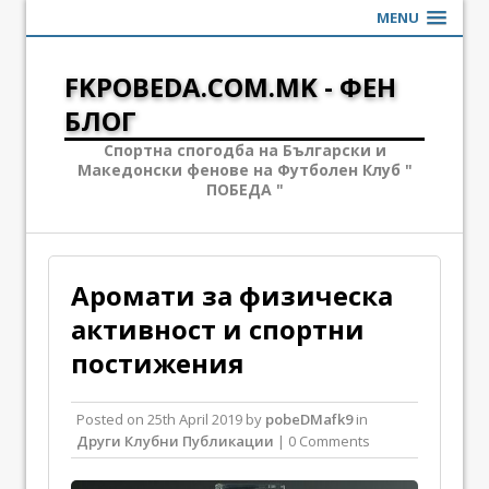
MENU
FKPOBEDA.COM.MK - ФЕН
БЛОГ
Спортна спогодба на Български и
Македонски фенове на Футболен Клуб "
ПОБЕДА "
Аромати за физическа
активност и спортни
постижения
Posted on
25th April 2019
by
pobeDMafk9
in
Други Клубни Публикации
| 0 Comments