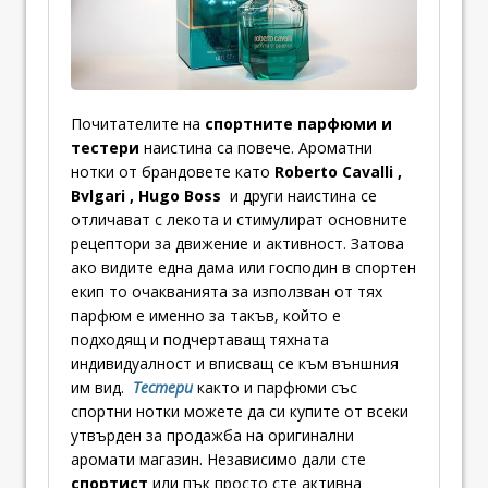
Почитателите на
спортните парфюми и
тестери
наистина са повече. Ароматни
нотки от брандовете като
Roberto Cavalli ,
Bvlgari , Hugo Boss
и други наистина се
отличават с лекота и стимулират основните
рецептори за движение и активност. Затова
ако видите една дама или господин в спортен
екип то очакванията за използван от тях
парфюм е именно за такъв, който е
подходящ и подчертаващ тяхната
индивидуалност и вписващ се към външния
им вид.
Тестери
както и парфюми със
спортни нотки можете да си купите от всеки
утвърден за продажба на оригинални
аромати магазин. Независимо дали сте
спортист
или пък просто сте активна