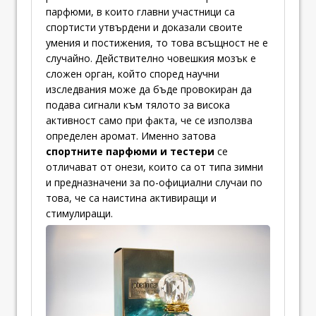
парфюми, в които главни участници са
спортисти утвърдени и доказали своите
умения и постижения, то това всъщност не е
случайно. Действително човешкия мозък е
сложен орган, който според научни
изследвания може да бъде провокиран да
подава сигнали към тялото за висока
активност само при факта, че се използва
определен аромат. Именно затова
спортните парфюми и тестери
се
отличават от онези, които са от типа зимни
и предназначени за по-официални случаи по
това, че са наистина активиращи и
стимулиращи.