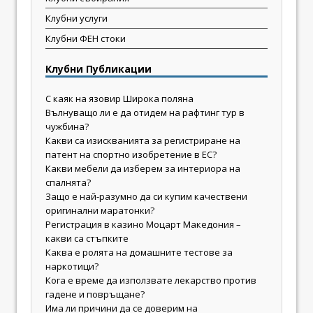
Клубни услуги
Клубни ФЕН стоки
Клубни Публикации
С каяк на язовир Широка поляна
Вълнуващо ли е да отидем на рафтинг тур в
чужбина?
Какви са изискванията за регистриране на
патент на спортно изобретение в ЕС?
Какви мебели да изберем за интериора на
спалнята?
Защо е най-разумно да си купим качествени
оригинални маратонки?
Регистрация в казино Моцарт Македония –
какви са стъпките
Каква е ролята на домашните тестове за
наркотици?
Кога е време да използвате лекарство против
гадене и повръщане?
Има ли причини да се доверим на